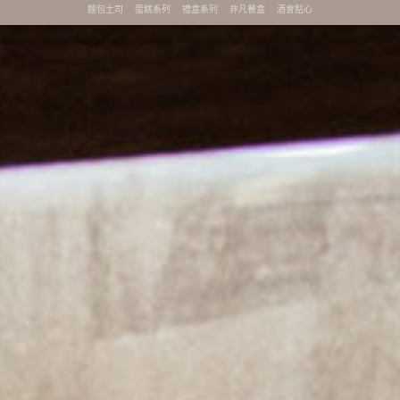
麵包土司
蛋糕系列
禮盒系列
非凡餐盒
酒會點心