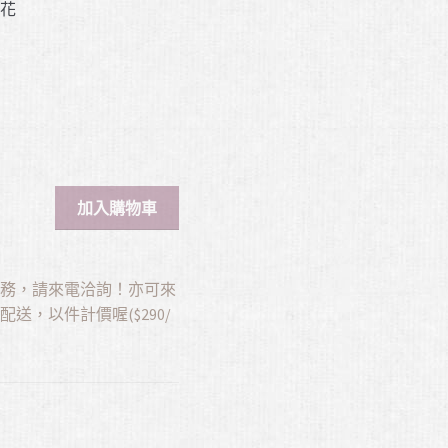
鮮花
加入購物車
服務，請來電洽詢！亦可來
送，以件計價喔($290/