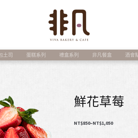
包土司
蛋糕系列
禮盒系列
非凡餐盒
酒會
鮮花草莓
NT$
850
–
NT$
1,050