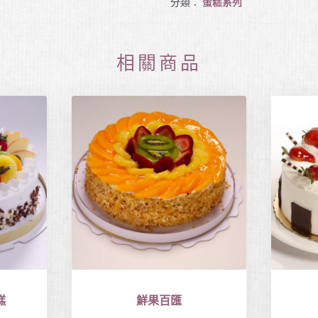
分類：
蛋糕系列
相關商品
糕
鮮果百匯