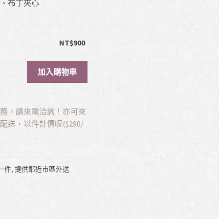
餡、布丁夾心
NT$
900
加入購物車
服務，請來電洽詢！亦可來
送，以件計價喔($290/
0/一件, 提供鄰近市區外送