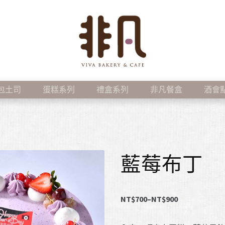
包土司
蛋糕系列
禮盒系列
非凡餐盒
酒會
藍莓布丁
NT$
700
–
NT$
900