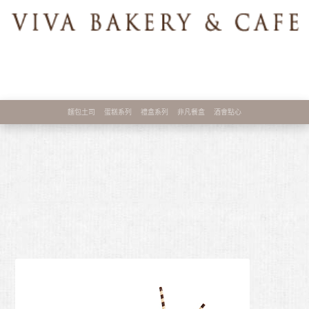
麵包土司
蛋糕系列
禮盒系列
非凡餐盒
酒會點心