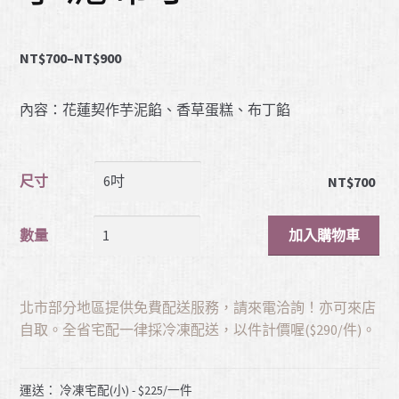
NT$
700
–
NT$
900
內容：花蓮契作芋泥餡、香草蛋糕、布丁餡
尺寸
NT$
700
加入購物車
數量
北市部分地區提供免費配送服務，請來電洽詢！亦可來店
自取。全省宅配一律採冷凍配送，以件計價喔($290/件)。
運送： 冷凍宅配(小) - $225/一件