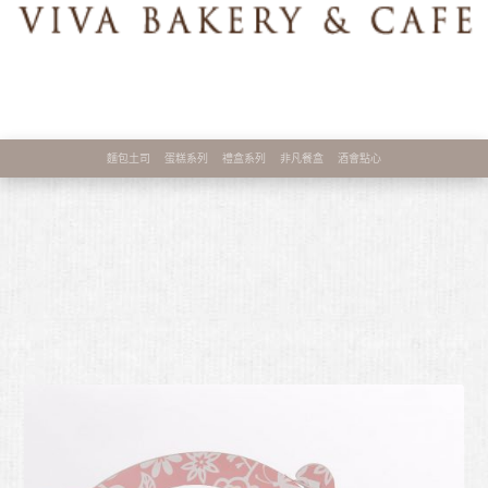
麵包土司
蛋糕系列
禮盒系列
非凡餐盒
酒會點心